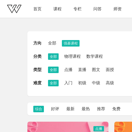
首页
课程
专栏
问答
师资
方向
全部
强基课程
分类
物理课程
数学课程
全部
类型
点播
直播
图文
面授
全部
难度
入门
初级
中级
高级
全部
好评
最新
最热
推荐
免费
综合
点播