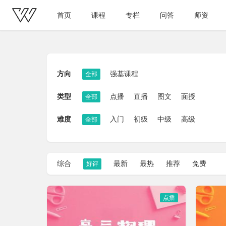
首页
课程
专栏
问答
师资
方向
强基课程
全部
类型
点播
直播
图文
面授
全部
难度
入门
初级
中级
高级
全部
综合
最新
最热
推荐
免费
好评
点播